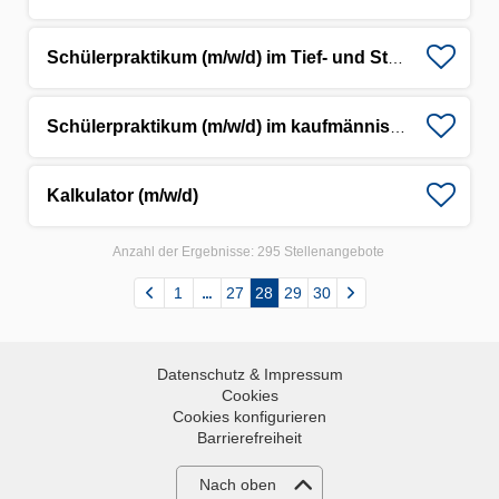
Schülerpraktikum (m/w/d) im Tief- und Straßenbau
Schülerpraktikum (m/w/d) im kaufmännischen Bereich
Kalkulator (m/w/d)
Anzahl der Ergebnisse:
295 Stellenangebote
1
27
28
29
30
Datenschutz & Impressum
Cookies
Cookies konfigurieren
Barrierefreiheit
Nach oben