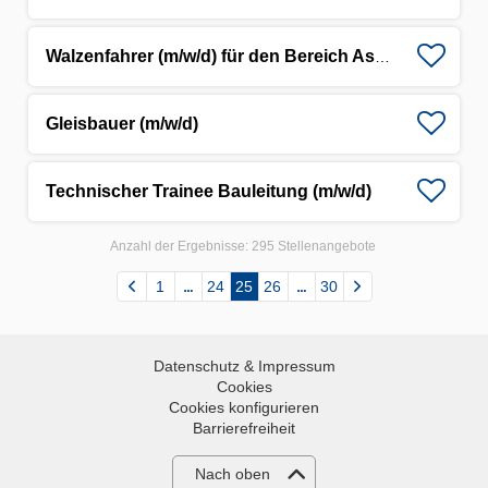
Walzenfahrer (m/w/d) für den Bereich Asphaltstraßenbau
Gleisbauer (m/w/d)
Technischer Trainee Bauleitung (m/w/d)
Anzahl der Ergebnisse:
295 Stellenangebote
1
24
25
26
30
Datenschutz & Impressum
Cookies
Cookies konfigurieren
Barrierefreiheit
Nach oben