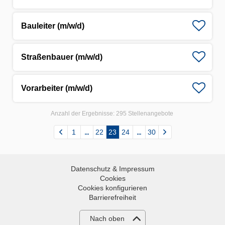
Bauleiter (m/w/d)
Straßenbauer (m/w/d)
Vorarbeiter (m/w/d)
Anzahl der Ergebnisse:
295 Stellenangebote
1
22
23
24
30
Datenschutz & Impressum
Cookies
Cookies konfigurieren
Barrierefreiheit
Nach oben