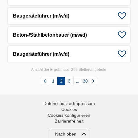
Baugeräteführer (m/w/d)
Beton-/Stahlbetonbauer (m/w/d)
Baugeräteführer (m/w/d)
Anzahl der Ergebnisse:
295 Stellenangebote
1
2
3
30
Datenschutz & Impressum
Cookies
Cookies konfigurieren
Barrierefreiheit
Nach oben