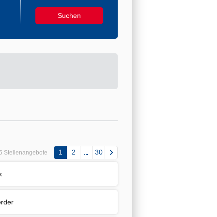
1
2
30
5 Stellenangebote
k
rder