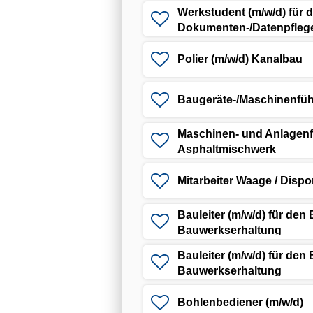
Werkstudent (m/w/d) für d
Dokumenten-/Datenpfleg
Polier (m/w/d) Kanalbau
Baugeräte-/Maschinenfüh
Maschinen- und Anlagenfü
Asphaltmischwerk
Mitarbeiter Waage / Dispo
Bauleiter (m/w/d) für den
Bauwerkserhaltung
Bauleiter (m/w/d) für den
Bauwerkserhaltung
Bohlenbediener (m/w/d)