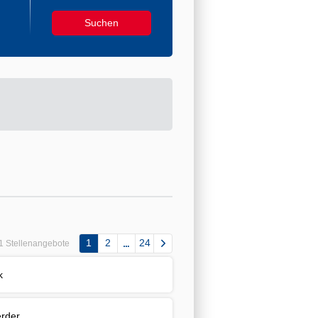
1
2
24
1 Stellenangebote
k
rder