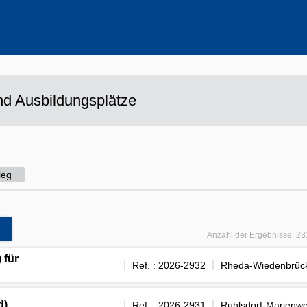
ehrere Werte aus
d Ausbildungsplätze
ieg
Anzahl der Ergebnisse:
23
 für
Ref. : 2026-2932
Rheda-Wiedenbrüc
d)
Ref. : 2026-2931
Ruhlsdorf-Marienwe