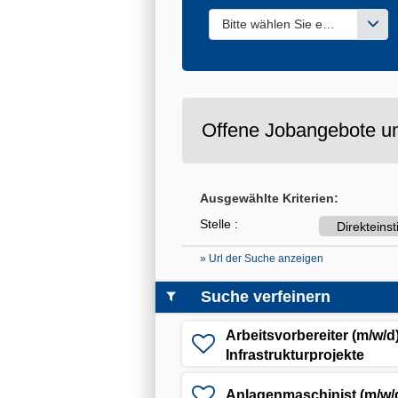
Bitte wählen Sie einen oder m
Offene Jobangebote un
Ausgewählte Kriterien:
Stelle :
Direkteinst
» Url der Suche anzeigen
Suche verfeinern
Arbeitsvorbereiter (m/w/d)
Infrastrukturprojekte
Anlagenmaschinist (m/w/