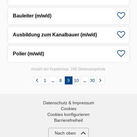
Bauleiter (m/w/d)
Ausbildung zum Kanalbauer (m/w/d)
Polier (m/w/d)
Anzahl der Ergebnisse:
295 Stellenangebote
1
8
9
10
30
Datenschutz & Impressum
Cookies
Cookies konfigurieren
Barrierefreiheit
Nach oben