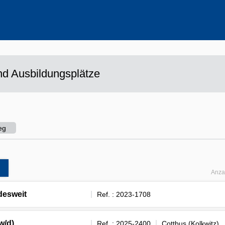
ehrere Werte aus
d Ausbildungsplätze
eg
Anza
desweit
Ref. : 2023-1708
w/d)
Ref. : 2025-2400
Cottbus (Kolkwitz)