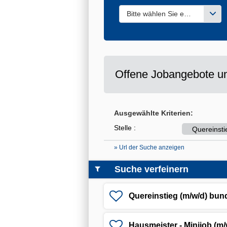
Bitte wählen Sie einen oder m
Offene Jobangebote un
Ausgewählte Kriterien:
Stelle :
Quereinsti
» Url der Suche anzeigen
Suche verfeinern
Quereinstieg (m/w/d) bun
Hausmeister - Minijob (m/