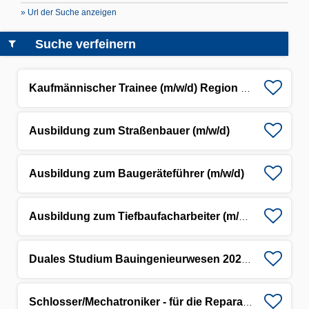
» Url der Suche anzeigen
Suche verfeinern
Kaufmännischer Trainee (m/w/d) Region Mitte - Ersteinsatz Leipzig (Markranstädt)
Ausbildung zum Straßenbauer (m/w/d)
Ausbildung zum Baugeräteführer (m/w/d)
Ausbildung zum Tiefbaufacharbeiter (m/w/d)
Duales Studium Bauingenieurwesen 2026 (m/w/d)
Schlosser/Mechatroniker - für die Reparatur und Wartung von Baumaschinen (m/w/d)