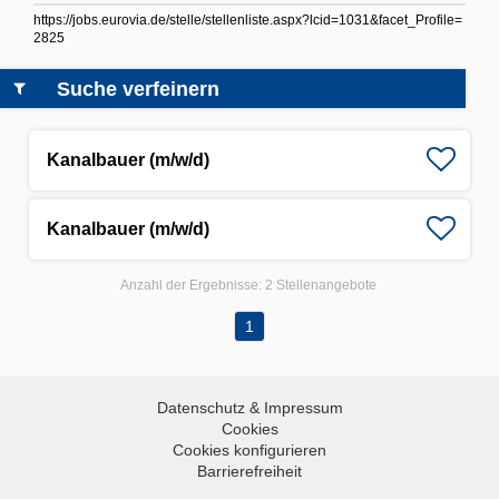
https://jobs.eurovia.de/stelle/stellenliste.aspx?lcid=1031&facet_Profile=
2825
Suche verfeinern
Kanalbauer (m/w/d)
Kanalbauer (m/w/d)
Anzahl der Ergebnisse:
2 Stellenangebote
1
Datenschutz & Impressum
Cookies
Cookies konfigurieren
Barrierefreiheit