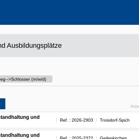
ehrere Werte aus
d Ausbildungsplätze
tieg-->Schlosser (m/w/d)
Anza
nstandhaltung und
Ref. : 2026-2903
Troisdorf-Spich
nstandhaltung und
Ref. : 2025-2372
Geilenkirchen