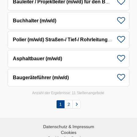
Bauleiter / Projektleiter (m/w/d) für den Bereich Umspannwerke
Buchhalter (m/w/d)
Polier (m/w/d) Straßen-/ Tief-/ Rohrleitungsbau
Asphaltbauer (m/w/d)
Baugeräteführer (m/w/d)
Anzahl der Ergebnisse:
11 Stellenangebote
1
2
Datenschutz & Impressum
Cookies