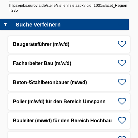
https://jobs.eurovia.de/stelle/stellenliste.aspx?lcid=1031&facet_Region
=235
Suche verfeinern
Baugeräteführer (m/w/d)
Facharbeiter Bau (m/w/d)
Beton-/Stahlbetonbauer (m/w/d)
Polier (m/w/d) für den Bereich Umspannwerke
Bauleiter (m/w/d) für den Bereich Hochbau