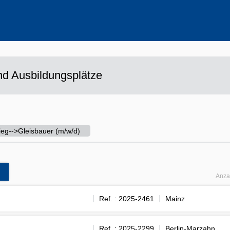
ehrere Werte aus
d Ausbildungsplätze
tieg-->Gleisbauer (m/w/d)
Anza
Ref. : 2025-2461
Mainz
Ref. : 2025-2299
Berlin-Marzahn