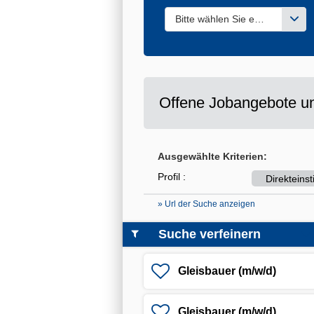
Bitte wählen Sie einen oder m
Offene Jobangebote un
Ausgewählte Kriterien:
Profil :
Direkteins
» Url der Suche anzeigen
Suche verfeinern
Gleisbauer (m/w/d)
Gleisbauer (m/w/d)