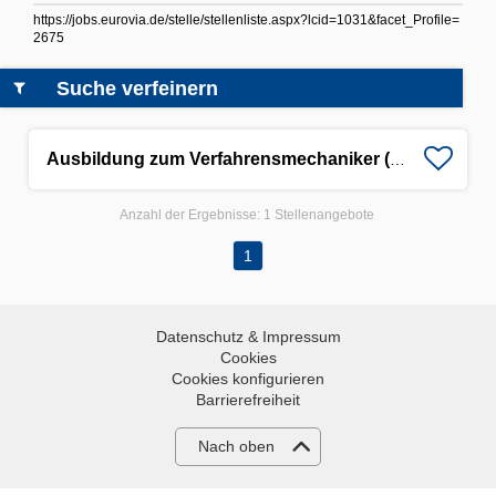
https://jobs.eurovia.de/stelle/stellenliste.aspx?lcid=1031&facet_Profile=
2675
Suche verfeinern
Ausbildung zum Verfahrensmechaniker (m/w/d)
Anzahl der Ergebnisse:
1 Stellenangebote
1
Datenschutz & Impressum
Cookies
Cookies konfigurieren
Barrierefreiheit
Nach oben