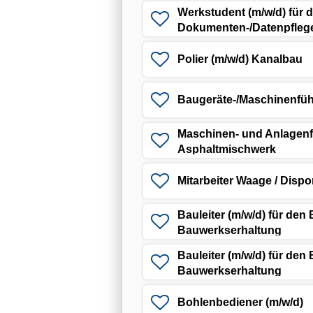
Werkstudent (m/w/d) für d
Dokumenten-/Datenpfleg
Polier (m/w/d) Kanalbau
Baugeräte-/Maschinenfüh
Maschinen- und Anlagenfü
Asphaltmischwerk
Mitarbeiter Waage / Dispo
Bauleiter (m/w/d) für den
Bauwerkserhaltung
Bauleiter (m/w/d) für den
Bauwerkserhaltung
Bohlenbediener (m/w/d)