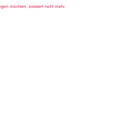
gen möchten, existiert nicht mehr.
r Stellenangebote
Karriere
Berufsprofil
Bitte wählen Sie einen ode