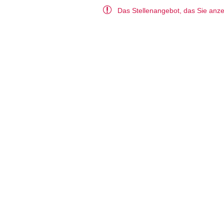
Das Stellenangebot, das Sie anzei
Sie befinden sich hier :
Startseite
Liste de
Startseite
Initiativbewerbung
Stellentitel
Standort