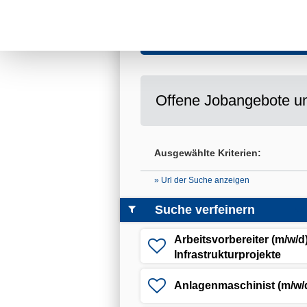
Bitte wählen Sie einen oder m
Offene Jobangebote un
Ausgewählte Kriterien:
» Url der Suche anzeigen
Suche verfeinern
Arbeitsvorbereiter (m/w/d)
Infrastrukturprojekte
Anlagenmaschinist (m/w/