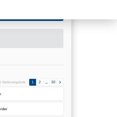
1
2
30
5 Stellenangebote
k
rder