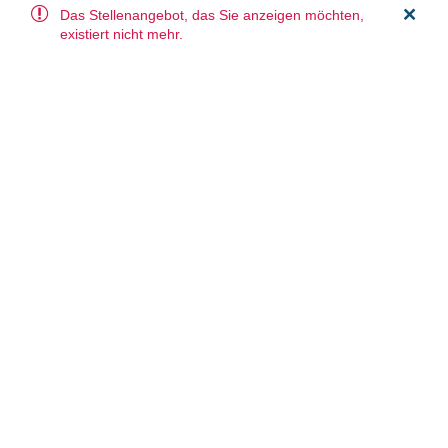
Das Stellenangebot, das Sie anzeigen möchten,
existiert nicht mehr.
Bauleiter (m/w/d) für den Bereich Bauwerkserhaltung
Bauleiter (m/w/d) für den Bereich Bauwerkserhaltung
Bohlenbediener (m/w/d)
Anzahl der Ergebnisse:
295 Stellenangebote
1
2
30
Datenschutz & Impressum
Cookies
Cookies konfigurieren
Barrierefreiheit
Nach oben