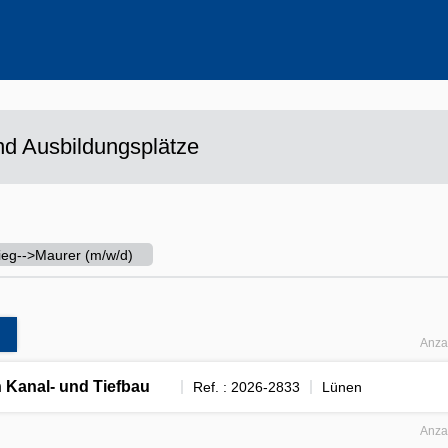
ehrere Werte aus
d Ausbildungsplätze
tieg-->Maurer (m/w/d)
Anza
h Kanal- und Tiefbau
Ref. : 2026-2833
Lünen
Anza