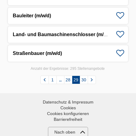
Bauleiter (m/w/d)
Land- und Baumaschinenschlosser (m/w/d)
Straßenbauer (m/w/d)
Anzahl der Ergebnisse:
295 Stellenangebote
1
28
29
30
Datenschutz & Impressum
Cookies
Cookies konfigurieren
Barrierefreiheit
Nach oben