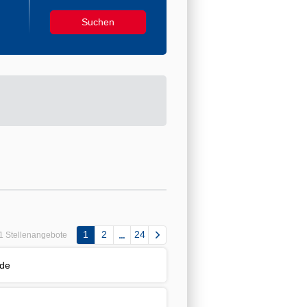
1
2
24
1 Stellenangebote
nde