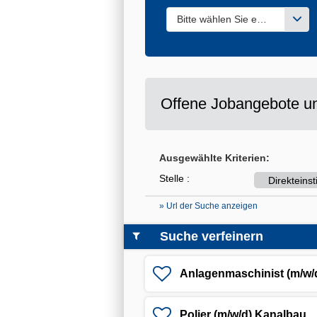
Bitte wählen Sie einen oder m
Offene Jobangebote un
Ausgewählte Kriterien:
Stelle :
Direkteinst
» Url der Suche anzeigen
Suche verfeinern
Anlagenmaschinist (m/w/
Polier (m/w/d) Kanalbau