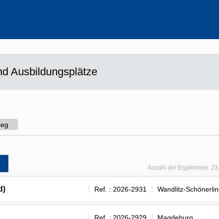
ehrere Werte aus
d Ausbildungsplätze
ieg
Anzahl der Ergebnisse:
23
d)
Ref. : 2026-2931
Wandlitz-Schönerli
Ref. : 2026-2929
Magdeburg