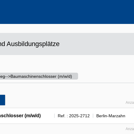
ehrere Werte aus
d Ausbildungsplätze
tieg-->Baumaschinenschlosser (m/w/d)
Anza
schlosser (m/w/d)
Ref. : 2025-2712
Berlin-Marzahn
Anza