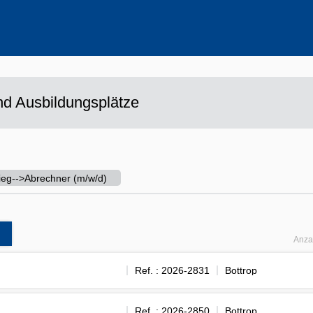
ehrere Werte aus
d Ausbildungsplätze
tieg-->Abrechner (m/w/d)
Anza
Ref. : 2026-2831
Bottrop
Ref. : 2026-2850
Bottrop