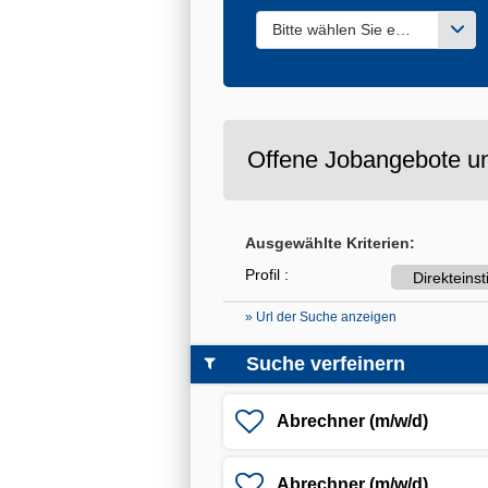
Bitte wählen Sie einen oder m
Offene Jobangebote un
Ausgewählte Kriterien:
Profil :
Direkteins
» Url der Suche anzeigen
Suche verfeinern
Abrechner (m/w/d)
Abrechner (m/w/d)