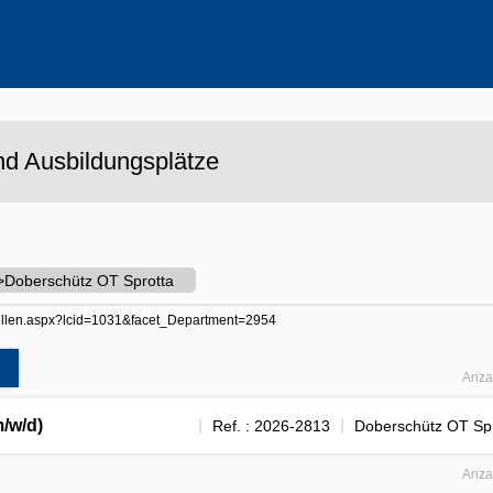
ehrere Werte aus
d Ausbildungsplätze
>Doberschütz OT Sprotta
er-stellen.aspx?lcid=1031&facet_Department=2954
Anza
m/w/d)
Ref. : 2026-2813
Doberschütz OT Spr
Anza